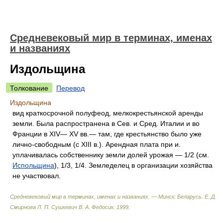
Средневековый мир в терминах, именах
и названиях
Издольщина
Толкование
Перевод
Издольщина
вид краткосрочной полуфеод, мелкокрестьянской аренды
земли. Была распространена в Сев. и Сред. Италии и во
Франции в XIV— XV вв.— там, где крестьянство было уже
лично-свободным (с XIII в.). Арендная плата при и.
уплачивалась собственнику земли долей урожая — 1/2 (см.
Испольщина
), 1/3, 1/4. Земледелец в организации хозяйства
не участвовал.
Средневековый мир в терминах, именах и названиях. — Минск: Беларусь
.
Е. Д.
Смирнова Л. П. Сушкевич В. А. Федосик
.
1999
.